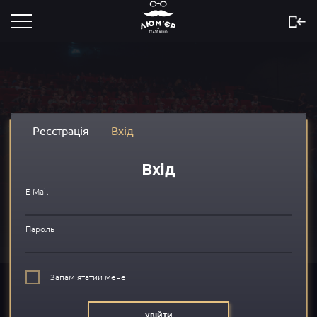
Розклад
Скоро
Новини
Реєстрація
Вхід
Акції
Вхід
Сертифікати
E-Mail
...
Пароль
Про нас
Запам'ятатии мене
FAQ
УВІЙТИ