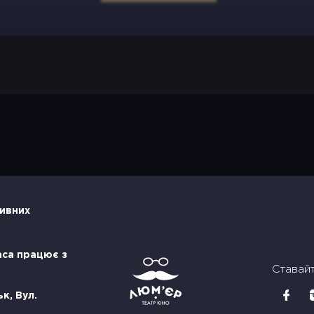
тивних
аса працює з
Ставай
к, Вул.