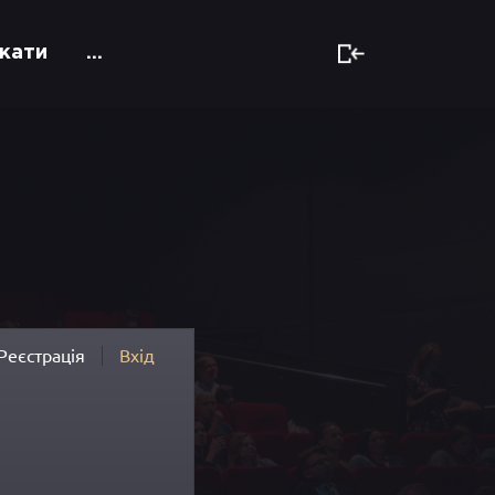
кати
...
Реєстрація
Вхід