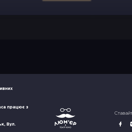
тивних
аса працює з
Ставай
к, Вул.