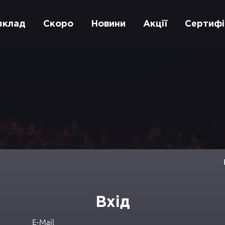
зклад
Скоро
Новини
Акції
Сертифі
Вхід
E-Mail