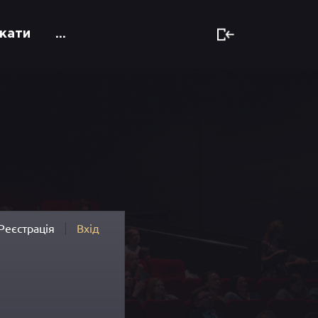
кати
...
Реєстрація
Вхід