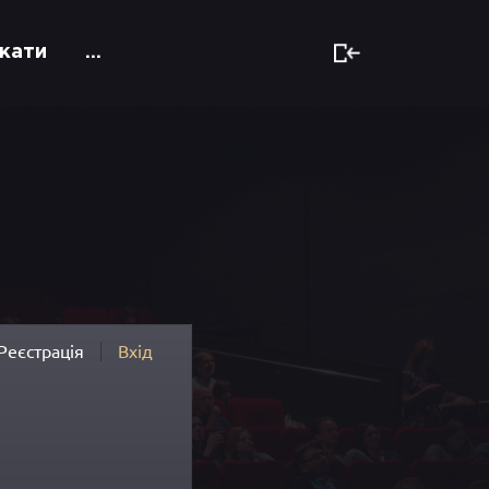
кати
...
Реєстрація
Вхід