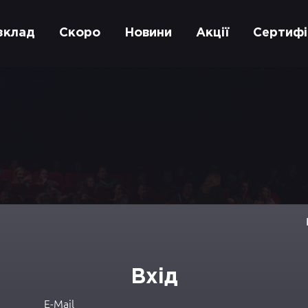
зклад
Скоро
Новини
Акції
Сертифі
Вхід
E-Mail