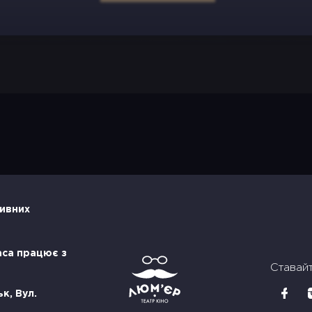
тивних
аса працює з
Ставай
к, Вул.