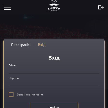
Розклад
Скоро
Новини
Реєстрація
Вхід
Акції
Вхід
Сертифікати
E-Mail
...
Пароль
Про нас
Запам'ятатии мене
FAQ
УВІЙТИ