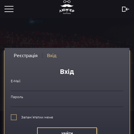
Розклад
Скоро
Новини
Реєстрація
Вхід
Акції
Вхід
Сертифікати
E-Mail
...
Пароль
Про нас
Запам'ятатии мене
FAQ
УВІЙТИ