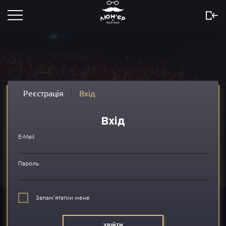
Розклад
Скоро
Новини
Реєстрація
Вхід
Акції
Вхід
Сертифікати
E-Mail
...
Пароль
Про нас
Запам'ятатии мене
FAQ
УВІЙТИ