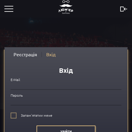
Розклад
Скоро
Новини
Реєстрація
Вхід
Акції
Вхід
Сертифікати
E-Mail
...
Пароль
Про нас
Запам'ятатии мене
FAQ
УВІЙТИ