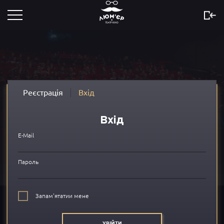
Розклад
Скоро
Новини
Реєстрація
Вхід
Акції
Вхід
Сертифікати
E-Mail
...
Пароль
Про нас
Запам'ятатии мене
FAQ
УВІЙТИ