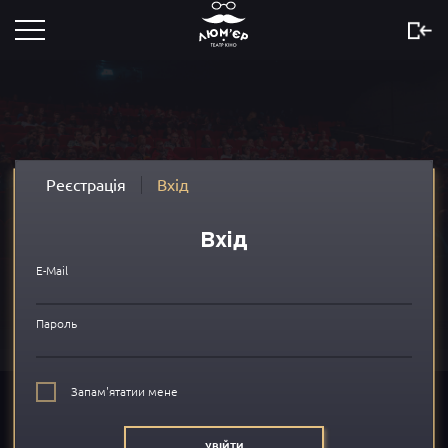
Розклад
Скоро
Новини
Реєстрація
Вхід
Акції
Вхід
Сертифікати
E-Mail
...
Пароль
Про нас
Запам'ятатии мене
FAQ
УВІЙТИ