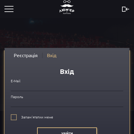
Розклад
Скоро
Новини
Реєстрація
Вхід
Акції
Вхід
Сертифікати
E-Mail
...
Пароль
Про нас
Запам'ятатии мене
FAQ
УВІЙТИ