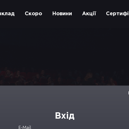
зклад
Скоро
Новини
Акції
Сертифі
Вхід
E-Mail