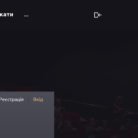
кати
...
Реєстрація
Вхід