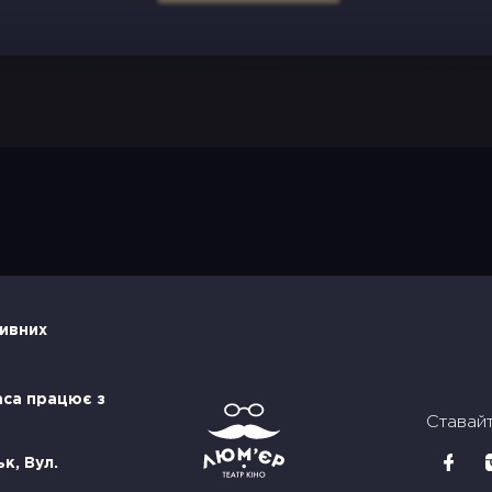
тивних
аса працює з
Ставай
к, Вул.