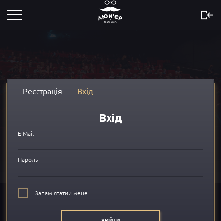
Розклад
Скоро
Новини
Реєстрація
Вхід
Акції
Вхід
Сертифікати
E-Mail
...
Пароль
Про нас
Запам'ятатии мене
FAQ
УВІЙТИ