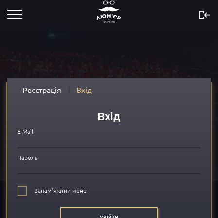
Розклад
Скоро
Новини
Реєстрація
Вхід
Акції
Вхід
Сертифікати
E-Mail
...
Пароль
Про нас
Запам'ятатии мене
FAQ
УВІЙТИ