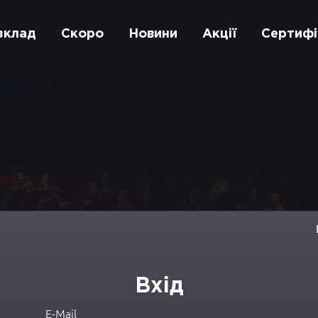
зклад
Скоро
Новини
Акції
Сертифі
Вхід
E-Mail