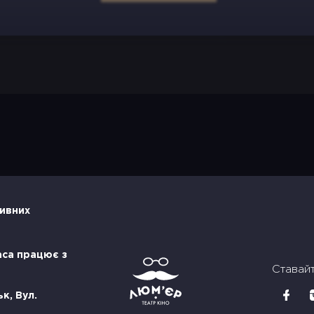
тивних
аса працює з
Ставай
к, Вул.