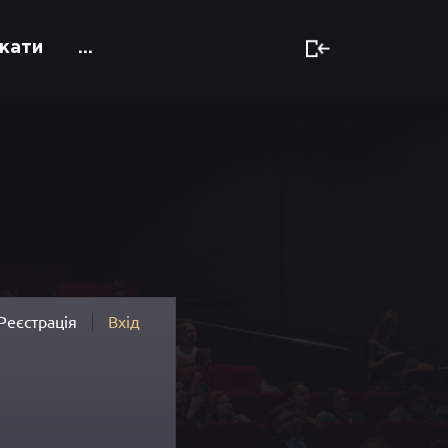
кати
...
Реєстрація
Вхід