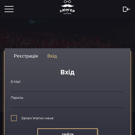
Розклад
Скоро
Новини
Реєстрація
Вхід
Акції
Вхід
Сертифікати
E-Mail
...
Пароль
Про нас
Запам'ятатии мене
FAQ
УВІЙТИ