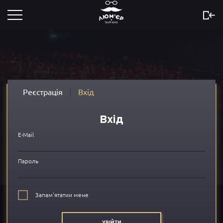
Розклад
Скоро
Новини
Реєстрація
Вхід
Акції
Вхід
Сертифікати
E-Mail
...
Пароль
Про нас
Запам'ятатии мене
FAQ
УВІЙТИ