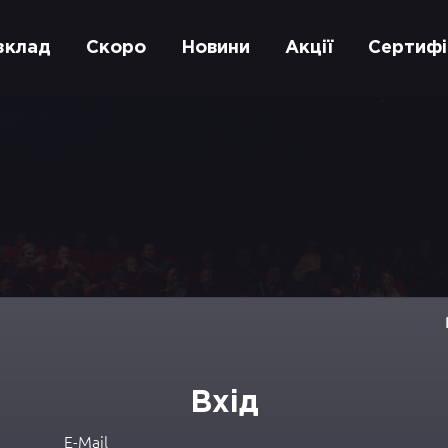
зклад
Скоро
Новини
Акції
Сертифі
Вхід
E-Mail