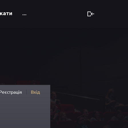
кати
...
Реєстрація
Вхід