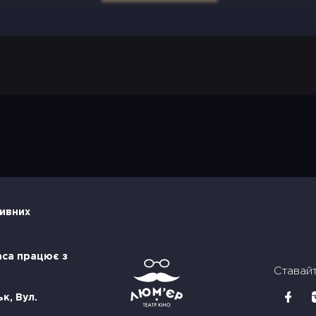
тивних
аса працює з
Ставай
к, Вул.