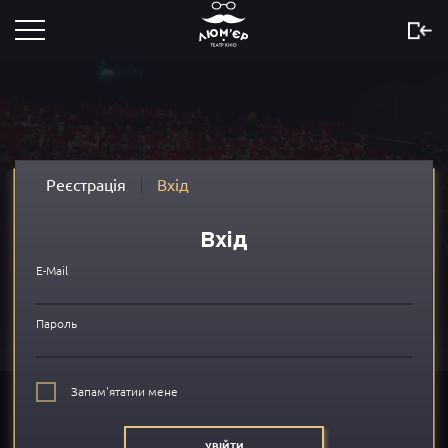
Розклад
Скоро
Новини
Реєстрація
Вхід
Акції
Вхід
Сертифікати
E-Mail
...
Пароль
Про нас
Запам'ятатии мене
FAQ
УВІЙТИ