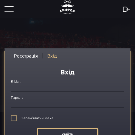
Розклад
Скоро
Новини
Реєстрація
Вхід
Акції
Вхід
Сертифікати
E-Mail
...
Пароль
Про нас
Запам'ятатии мене
FAQ
УВІЙТИ