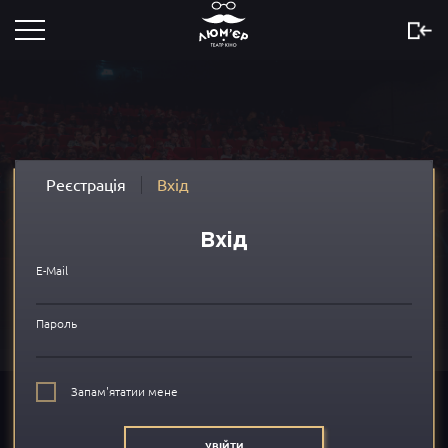
Розклад
Скоро
Новини
Реєстрація
Вхід
Акції
Вхід
Сертифікати
E-Mail
...
Пароль
Про нас
Запам'ятатии мене
FAQ
УВІЙТИ